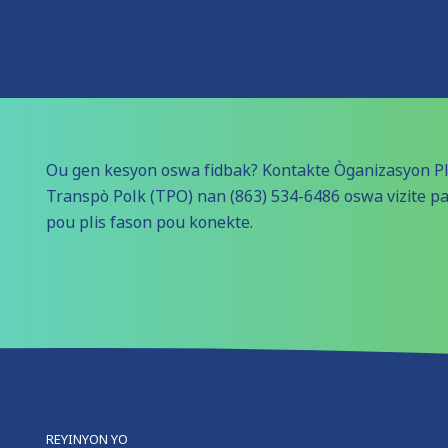
Ou gen kesyon oswa fidbak? Kontakte Òganizasyon Pl
Transpò Polk (TPO) nan (863) 534-6486 oswa vizite p
pou plis fason pou konekte.
REYINYON YO