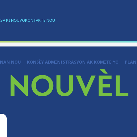
O
SA KI NOUVO
KONTAKTE NOU
ÈNAN NOU
KONSÈY ADMINISTRASYON AK KOMITE YO
PLAN
NOUVÈL