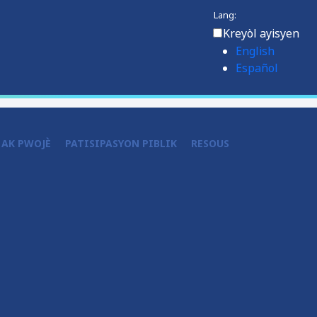
Lang:
Kreyòl ayisyen
English
Español
 AK PWOJÈ
PATISIPASYON PIBLIK
RESOUS