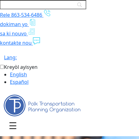
Rele 863-534-6486
dokiman yo
sa ki nouvo
kontakte nou
Lang:
Kreyòl ayisyen
English
Español