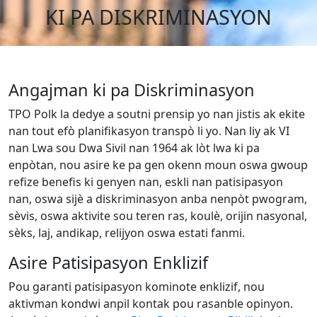
KI PA DISKRIMINASYON
Angajman ki pa Diskriminasyon
TPO Polk la dedye a soutni prensip yo nan jistis ak ekite
nan tout efò planifikasyon transpò li yo. Nan liy ak
VI
nan Lwa sou Dwa Sivil nan 1964 ak lòt lwa ki pa
enpòtan, nou asire ke pa gen okenn moun oswa gwoup
refize benefis ki genyen nan, eskli nan patisipasyon
nan, oswa sijè a diskriminasyon anba nenpòt pwogram,
sèvis, oswa aktivite sou teren ras, koulè, orijin nasyonal,
sèks, laj, andikap, relijyon oswa estati fanmi.
Asire Patisipasyon Enklizif
Pou garanti patisipasyon kominote enklizif, nou
aktivman kondwi anpil kontak pou rasanble opinyon.