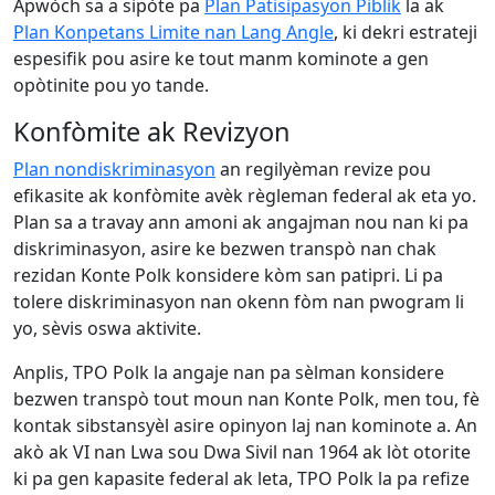
Apwòch sa a sipòte pa
Plan Patisipasyon Piblik
la ak
Plan Konpetans Limite nan Lang Angle
, ki dekri estrateji
espesifik pou asire ke tout manm kominote a gen
opòtinite pou yo tande.
Konfòmite ak Revizyon
Plan nondiskriminasyon
an regilyèman revize pou
efikasite ak konfòmite avèk règleman federal ak eta yo.
Plan sa a travay ann amoni ak angajman nou nan ki pa
diskriminasyon, asire ke bezwen transpò nan chak
rezidan Konte Polk konsidere kòm san patipri. Li pa
tolere diskriminasyon nan okenn fòm nan pwogram li
yo, sèvis oswa aktivite.
Anplis, TPO Polk la angaje nan pa sèlman konsidere
bezwen transpò tout moun nan Konte Polk, men tou, fè
kontak sibstansyèl asire opinyon laj nan kominote a. An
akò ak VI nan Lwa sou Dwa Sivil nan 1964 ak lòt otorite
ki pa gen kapasite federal ak leta, TPO Polk la pa refize