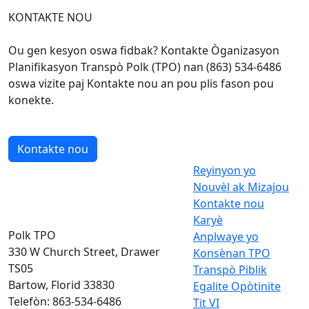
KONTAKTE NOU
Ou gen kesyon oswa fidbak? Kontakte Òganizasyon
Planifikasyon Transpò Polk (TPO) nan (863) 534-6486
oswa vizite paj Kontakte nou an pou plis fason pou
konekte.
Kontakte nou
Reyinyon yo
Nouvèl ak Mizajou
Kontakte nou
Karyè
Polk TPO
Anplwaye yo
330 W Church Street, Drawer
Konsènan TPO
TS05
Transpò Piblik
Bartow, Florid 33830
Egalite Opòtinite
Telefòn: 863-534-6486
Tit VI