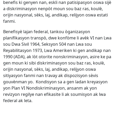
benefis ki genyen nan, eskli nan patisipasyon oswa sijè
a diskriminasyon nenpòt moun sou baz ras, koulè,
orijin nasyonal, sèks, laj, andikap, relijyon oswa estati
fanmi.
Benefisyè lajan federal, tankou òganizasyon
planifikasyon transpò, dwe konfòme li avèk VI nan Lwa
sou Dwa Sivil 1964, Seksyon 504 nan Lwa sou
Reyabilitasyon 1973, Lwa Ameriken ki gen andikap nan
1990 (ADA), ak lòt otorite nonskriminasyon, asire ke pa
gen moun ki sibi diskriminasyon sou baz ras, koulè,
orijin nasyonal, sèks, laj, andikap, relijyon oswa
sitiyasyon fanmi nan travay ak dispozisyon sèvis
gouvènman yo. Kondisyon sa a gen ladan kreyasyon
yon Plan VI Nondiskriminasyon, ansanm ak yon
revizyon regilye nan efikasite li ak soumisyon ak lwa
federal ak leta.