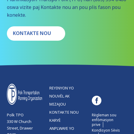
oswa vizite paj Kontakte nou an pou plis fason pou
konekte.
KONTAKTE NOU
REYINYON YO
NOUVÈL AK
MIZAJOU
KONTAKTE NOU
Polk TPO
Règleman sou
enfòmasyon
KARYÈ
330 W Church
prive
Street, Drawer
ANPLWAYE YO
Kondisyon Sèvis