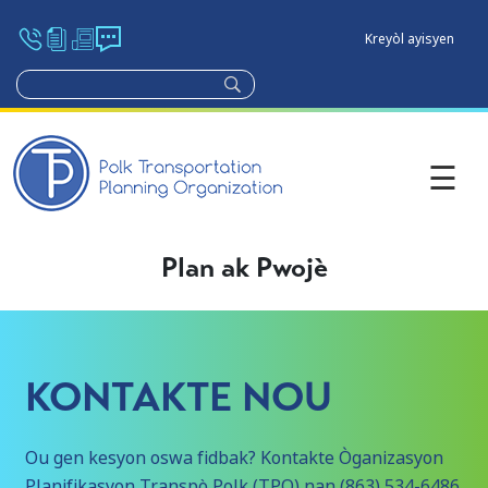
Kreyòl ayisyen
Plan ak Pwojè
KONTAKTE NOU
Ou gen kesyon oswa fidbak? Kontakte Òganizasyon
Planifikasyon Transpò Polk (TPO) nan (863) 534-6486