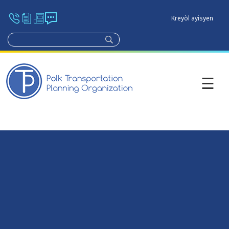
Kreyòl ayisyen