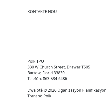
KONTAKTE NOU
Polk TPO
330 W Church Street, Drawer TS05
Bartow, Florid 33830
Telefòn: 863-534-6486
Dwa otè © 2026 Òganizasyon Planifikasyon
Transpò Polk.