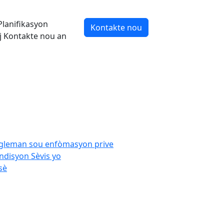
lanifikasyon
Kontakte nou
aj Kontakte nou an
gleman sou enfòmasyon prive
ndisyon Sèvis yo
sè