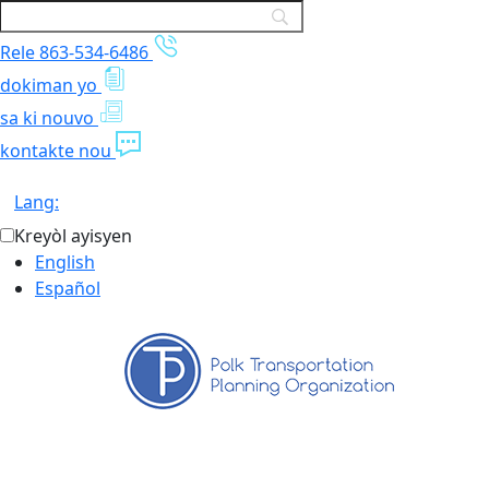
Rele 863-534-6486
dokiman yo
sa ki nouvo
kontakte nou
Lang:
Kreyòl ayisyen
English
Español