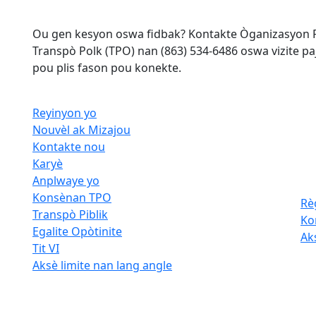
Ou gen kesyon oswa fidbak? Kontakte Òganizasyon P
Transpò Polk (TPO) nan (863) 534-6486 oswa vizite p
pou plis fason pou konekte.
Reyinyon yo
Nouvèl ak Mizajou
Kontakte nou
Karyè
Anplwaye yo
Konsènan TPO
Rè
Transpò Piblik
Ko
Egalite Opòtinite
Ak
Tit VI
Aksè limite nan lang angle