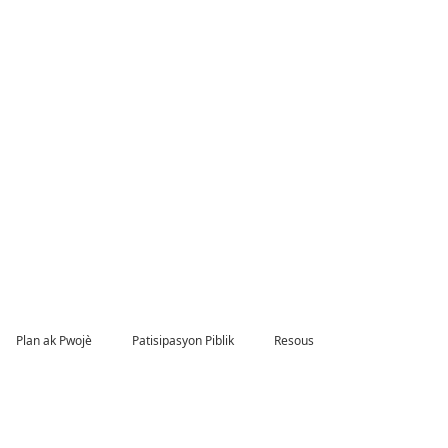
Plan ak Pwojè
Patisipasyon Piblik
Resous