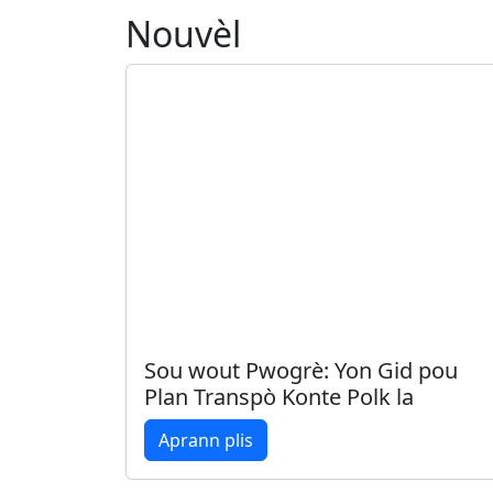
Nouvèl
Sou wout Pwogrè: Yon Gid pou
Plan Transpò Konte Polk la
Aprann plis