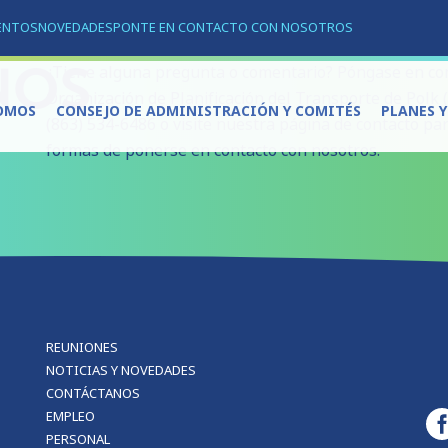
ENTOS
NOVEDADES
PONTE EN CONTACTO CON NOSOTROS
NOS
¿Tiene alguna pregunta o comentario? Póngase en con
Organización de Planificación del Transporte de Polk
OMOS
CONSEJO DE ADMINISTRACIÓN Y COMITÉS
PLANES 
(863) 534-6486 o visite nuestra página de contacto pa
formas de ponerse en contacto con nosotros.
REUNIONES
NOTICIAS Y NOVEDADES
CONTÁCTANOS
EMPLEO
PERSONAL