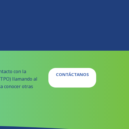
tacto con la
CONTÁCTANOS
 (TPO) llamando al
ra conocer otras