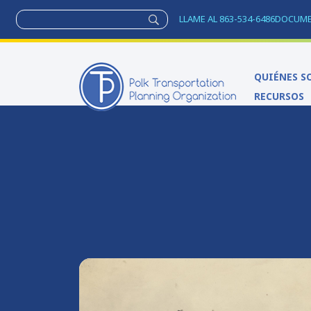
LLAME AL 863-534-6486
DOCUM
QUIÉNES S
RECURSOS